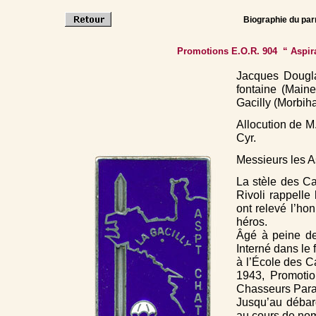
Biographie du parr
Promotions E.O.R. 904 “ Aspir
Jacques Dougl
fontaine (Maine
Gacilly (Morbiha
Allocution de 
Cyr.
Messieurs les 
La stèle des Ca
Rivoli rappelle 
ont relevé l’h
héros.
Âgé à peine de 
Interné dans le 
à l’École des C
1943, Promotio
Chasseurs Para
Jusqu’au débarq
au cours de nom