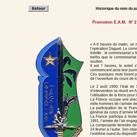
Historique du nom du pa
Promotion E.A.M. N° 
« A 6 heures du matin, un mil
l’opération Daguet. Le commi
toilette : le commissariat a 
treillis que le commissariat
soutien.
Il est 7 heures, le soleil
commencent ainsi leur journ
Ces quelques mots furent 
de l’ouverture du cours de lo
Le 2 août 1990, l’Irak de 
d’intervention se réunit en 
l’utilisation de la force pour 
La France occupe une place
mille hommes de l’armée de 
La participation de la Fran
général de corps d’armée M
La France participa à tout
1991, l’armée de l’air enga
La composante terrestre des
24 février à l’aube. Son obje
l’extrême ouest du dispositif 