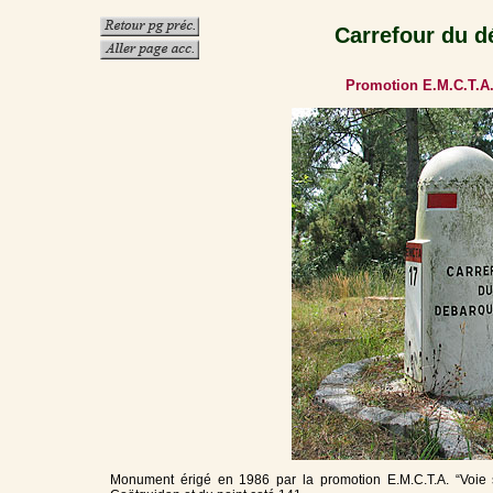
Carrefour du
Promotion E.M.C.T.A.
Monument érigé en 1986 par la promotion E.M.C.T.A. “Voie s