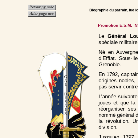
Biographie du parrain, lue l
Promotion E.S.M. N° 2
Le
Général Lo
spéciale militair
Né en Auvergne 
d’Effiat. Sous-l
Grenoble.
En 1792, capitain
origines nobles, 
pas servir contr
L’année suivante,
joues et que la 
réorganiser ses
nommé général de
la révolution. 
division.
Jusqu’en 1797, 