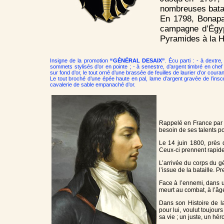
nombreuses bata
En 1798, Bonapar
campagne d’Égypt
Pyramides à la H
Insigne de la promotion
“GÉNÉRAL DESAIX”
. Écu parti : - à dextr
sommets stylisés d’or en pointe ; - à senestre, d’argent timbré en che
sur fond d’or, le tout orné d’une brassée de feuilles de laurier d’or coura
Le tout broché d’une épée haute en pal, lame d’argent gravée de l’ins
cavalerie de sable empanaché d’or.
Rappelé en France par le
besoin de ses talents po
Le 14 juin 1800, près d
Ceux-ci prennent rapidem
L’arrivée du corps du g
l’issue de la bataille. Pr
Face à l’ennemi, dans u
meurt au combat, à l’âg
Dans son Histoire de la 
pour lui, voulut toujour
sa vie ; un juste, un hér