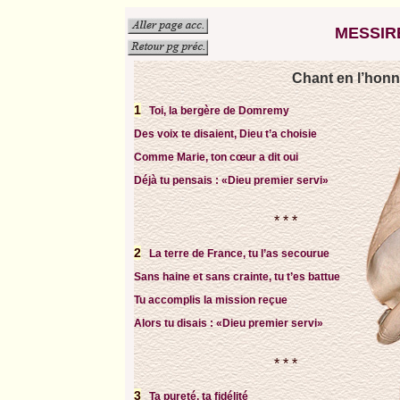
MESSIR
Chant en l’honn
1
Toi, la bergère de Domremy
Des voix te disaient, Dieu t’a choisie
Comme Marie, ton cœur a dit oui
Déjà tu pensais : «Dieu premier servi»
* * *
2
La terre de France, tu l’as secourue
Sans haine et sans crainte, tu t’es battue
Tu accomplis la mission reçue
Alors tu disais : «Dieu premier servi»
* * *
3
Ta pureté, ta fidélité