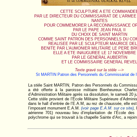
CETTE SCULPTURE A ETE COMMANDE
PAR LE DIRECTEUR DU COMMISSARIAT DE L’ARMEE
NANTES
POUR COMMEMORER LA RECONNAISSANCE OF
PAR LE PAPE JEAN PAUL II
DU CHOIX DE SAINT MARTIN
COMME SAINT PATRON DES PERSONNELS DU CO
REALISEE PAR LE SCULPTEUR MAURICE DE
BENITE PAR L'AUMONIER MILITAIRE LE PERE B
ELLE A ETE INAUGUREE LE 17 NOVEMBRE 
PAR LE GENERAL AUBERTIN
ET LE COMMISSAIRE GENERAL REVE
Texte gravé sur la stèle --->
St MARTIN Patron des Personnels du Commissariat de l’
La stèle Saint MARTIN, Patron des Personnels du Commissaria
a été offerte à la paroisse militaire Bienheureux Charl
d’Administration Militaire après sa dissolution, le samedi 20 ju
Cette stèle provient de l’École Militaire Supérieure d’Admin
dans le hall d’entrée de l’E.A.M, au rez de chaussée, elle
l’imposant monument E.A.M.
(voir page E.A.M. sur ce site)
,
aérienne 701) nouveau lieu d’implantation de l’École de
polychrome qui se trouvait à la chapelle Sainte d’Arc, a rejoin