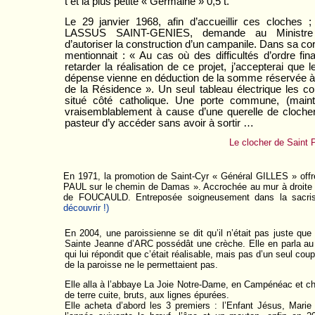
t et la plus petite « Germaine » 0,5 t.
Le 29 janvier 1968, afin d’accueillir ces cloches 
LASSUS SAINT-GENIES, demande au Ministr
d’autoriser la construction d’un campanile. Dans sa co
mentionnait : « Au cas où des difficultés d’ordre fin
retarder la réalisation de ce projet, j’accepterai que 
dépense vienne en déduction de la somme réservée à 
de la Résidence ». Un seul tableau électrique les c
situé côté catholique. Une porte commune, (main
vraisemblablement à cause d’une querelle de clocher
pasteur d’y accéder sans avoir à sortir …
Le clocher de Saint 
En 1971, la promotion de Saint-Cyr « Général GILLES » offre
PAUL sur le chemin de Damas ». Accrochée au mur à droite de
de FOUCAULD. Entreposée soigneusement dans la sacrist
découvrir !)
En 2004, une paroissienne se dit qu’il n’était pas juste que
Sainte Jeanne d’ARC possédât une crèche. Elle en parla a
qui lui répondit que c’était réalisable, mais pas d’un seul coup
de la paroisse ne le permettaient pas.
Elle alla à l’abbaye La Joie Notre-Dame, en Campénéac et ch
de terre cuite, bruts, aux lignes épurées.
Elle acheta d’abord les 3 premiers : l’Enfant Jésus, Marie