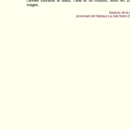
l’année suivante le bœuf, l’âne et un mouton, enfin en 20
mages.
Santons de la 
provenant de l’abbaye La Joie Notr