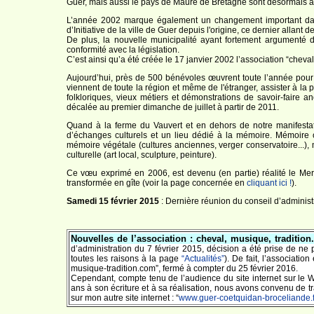
Guer, mais aussi le pays de Maure de Bretagne sont désormais as
L’année 2002 marque également un changement important dans l
d’Initiative de la ville de Guer depuis l'origine, ce dernier allan
De plus, la nouvelle municipalité ayant fortement argumenté 
conformité avec la législation.
C’est ainsi qu’a été créée le 17 janvier 2002 l’association “cheval
Aujourd’hui, près de 500 bénévoles œuvrent toute l’année pour o
viennent de toute la région et même de l'étranger, assister à la
folkloriques, vieux métiers et démonstrations de savoir-faire a
décalée au premier dimanche de juillet à partir de 2011.
Quand à la ferme du Vauvert et en dehors de notre manifestat
d’échanges culturels et un lieu dédié à la mémoire. Mémoire or
mémoire végétale (cultures anciennes, verger conservatoire...), 
culturelle (art local, sculpture, peinture).
Ce vœu exprimé en 2006, est devenu (en partie) réalité le Merc
transformée en gîte (voir la page concernée en
cliquant ici !
).
Samedi 15 février 2015
: Dernière réunion du conseil d’administ
Nouvelles de l’association : cheval, musique, tradition.
d’administration du 7 février 2015, décision a été prise de ne 
toutes les raisons à la page
“Actualités”
). De fait, l’associati
musique-tradition.com”, fermé à compter du 25 février 2016.
Cependant, compte tenu de l’audience du site internet sur le W
ans à son écriture et à sa réalisation, nous avons convenu de t
sur mon autre site internet : “
www.guer-coetquidan-broceliande.f