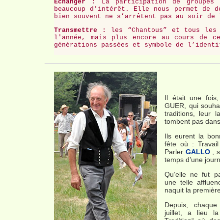
Échanger :
La participation de groupes r
beaucoup d’intérêt. Elle nous permet de d
bien souvent ne s’arrêtent pas au soir de 
Transmettre :
les “Chantous” et tous les 
l'année, mais plus encore au cours de ce
générations passées et symbole de l’identi
Il était une foi
GUER, qui souhait
traditions, leur 
tombent pas dans 
Ils eurent la bo
fête où : Travai
Parler
GALLO
; s
temps d’une jour
Qu’elle ne fut p
une telle affluen
naquit la première
Depuis, chaque
juillet, a lieu 