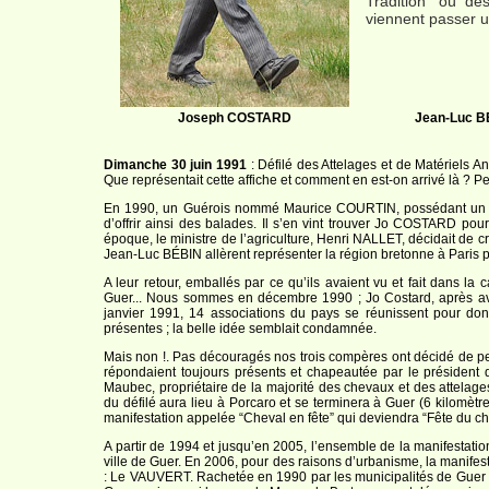
Tradition“ où des
viennent passer u
Joseph COSTARD
Jean-Luc B
Dimanche 30 juin 1991
: Défilé des Attelages et de Matériels An
Que représentait cette affiche et comment en est-on arrivé là ? Peti
En 1990, un Guérois nommé Maurice COURTIN, possédant un che
d’offrir ainsi des balades. Il s’en vint trouver Jo COSTARD pour l
époque, le ministre de l’agriculture, Henri NALLET, décidait d
Jean-Luc BÉBIN allèrent représenter la région bretonne à Paris p
A leur retour, emballés par ce qu’ils avaient vu et fait dans la
Guer... Nous sommes en décembre 1990 ; Jo Costard, après av
janvier 1991, 14 associations du pays se réunissent pour donn
présentes ; la belle idée semblait condamnée.
Mais non !. Pas découragés nos trois compères ont décidé de per
répondaient toujours présents et chapeautée par le président d
Maubec, propriétaire de la majorité des chevaux et des attelages
du défilé aura lieu à Porcaro et se terminera à Guer (6 kilomètres
manifestation appelée “Cheval en fête” qui deviendra “Fête du ch
A partir de 1994 et jusqu’en 2005, l’ensemble de la manifestation 
ville de Guer. En 2006, pour des raisons d’urbanisme, la manife
: Le VAUVERT. Rachetée en 1990 par les municipalités de Guer et