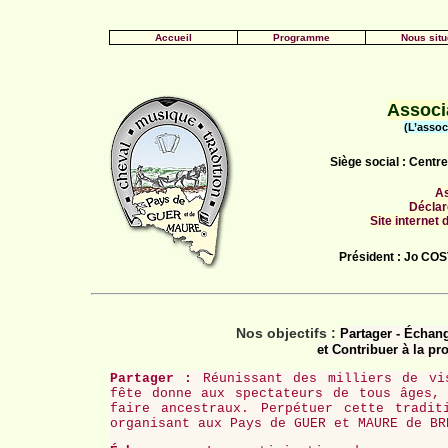
Accueil
Programme
Nous situ
Associa
(L’assoc
Siège social : Cent
As
Déclar
Site internet
Président : Jo CO
Nos objectifs :
Partager - Échang
et Contribuer à la p
Partager :
Réunissant des milliers de vis
fête donne aux spectateurs de tous âges,
faire ancestraux. Perpétuer cette tradit
organisant aux Pays de GUER et MAURE de BR